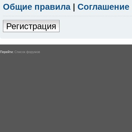
Общие правила
|
Соглашение
Регистрация
Перейти:
Список форумов
Grandpashabet
Grandpashabet
Grandpashabet
Grandpashabet
Grandpashabet
grandpashabet
grandpashabet
marsbahis
grandpashabet
grandpashabet
grandpashabet
Grandpashabet
Grandpashabet
Grandpashabet
Grandpashabet
Grandpashabet
grandpashabet
grandpashabet
marsbahis
grandpashabet
grandpashabet
grandpashabet
Grandpashabet
Grandpashabet
Grandpashabet
Grandpashabet
Grandpashabet
grandpashabet
grandpashabet
marsbahis
grandpashabet
grandpashabet
grandpashabet
Grandpashabet
Grandpashabet
Grandpashabet
Grandpashabet
Grandpashabet
grandpashabet
grandpashabet
marsbahis
grandpashabet
grandpashabet
grandpashabet
giriş
güncel
login
giriş
güncel
giriş
güncel
login
giriş
güncel
giriş
güncel
login
giriş
güncel
giriş
güncel
login
giriş
güncel
giriş
giriş
giriş
giriş
giriş
giriş
giriş
giriş