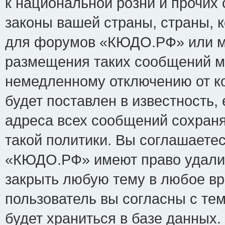
к национальной розни и прочих
законы вашей страны, страны, к
для форумов «КЮДО.РФ» или м
размещения таких сообщений м
немедленному отключению от к
будет поставлен в известность,
адреса всех сообщений сохран
такой политики. Вы соглашаете
«КЮДО.РФ» имеют право удалить
закрыть любую тему в любое вр
пользователь вы согласны с те
будет храниться в базе данных.