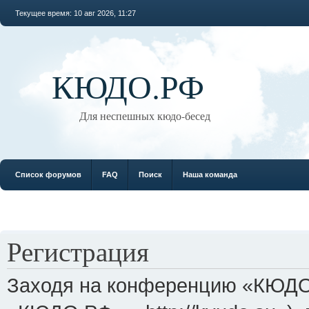
Текущее время: 10 авг 2026, 11:27
КЮДО.РФ
Для неспешных кюдо-бесед
Список форумов
FAQ
Поиск
Наша команда
Регистрация
Заходя на конференцию «КЮДО