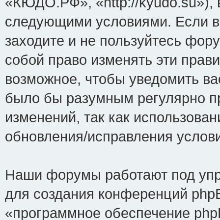
«КЮДО.РФ», «http://kyudo.su»),
следующими условиями. Если вы
заходите и не пользуйтесь фо
собой право изменять эти прав
возможное, чтобы уведомить ва
было бы разумным регулярно пр
изменений, так как использов
обновления/исправления услови
Наши форумы работают под упр
для создания конференций php
«программное обеспечение php