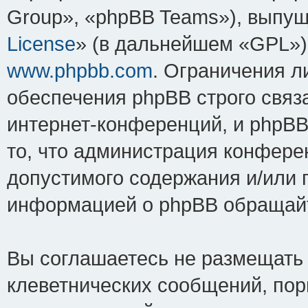
Group», «phpBB Teams»), выпущ
License
» (в дальнейшем «GPL»).
www.phpbb.com
. Ограничения 
обеспечения phpBB строго связ
интернет-конференций, и phpBB 
то, что администрация конфере
допустимого содержания и/или 
информацией о phpBB обращай
Вы соглашаетесь не размещать
клеветнических сообщений, по