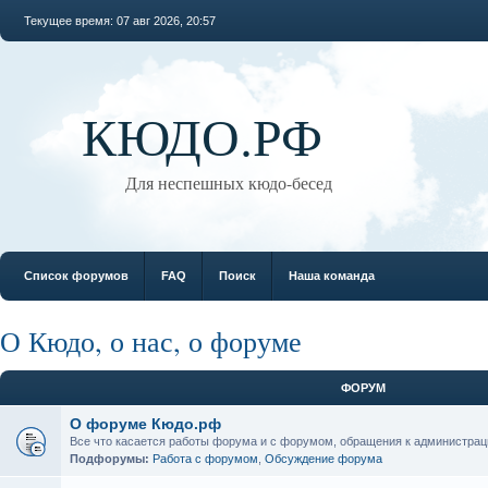
Текущее время: 07 авг 2026, 20:57
КЮДО.РФ
Для неспешных кюдо-бесед
Список форумов
FAQ
Поиск
Наша команда
О Кюдо, о нас, о форуме
ФОРУМ
О форуме Кюдо.рф
Все что касается работы форума и с форумом, обращения к администрац
Подфорумы:
Работа с форумом
,
Обсуждение форума