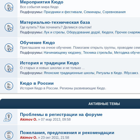
Мероприятия Кюдо
Все события мира Кюдо
Подфорумы:
Праздники и фестивали
,
Семинары
,
Соревнования
Материально-техническая база
Где купить? Как починить? Делимся опытом!
Подфорумы:
Лук и стрелы
,
Оборудование додзё
,
Кюдоги
,
Прочее снаряж
Обучение Кюдо
Приглашаем на очное обучение. Помогаем открыть группы, проводим се
Подфорумы:
Начинающему кюдзину
,
Техника стрельбы
,
Методика обуче
История и традиции Кюдо
О старых и новых школах и не только ...
Подфорумы:
Японские традиционные школы
,
Ритуалы в Кюдо. Ябусамэ.
Кюдо в России
История Кюдо в России. Регионы развивающие Кюдо.
АКТИВНЫЕ ТЕМЫ
Проблемы в регистрации на форуме
Akimov O.
» 07 мар 2013, 09:58
Пожелания, предложения и рекомендации
Akimov O.
» 23 окт 2011, 21:58