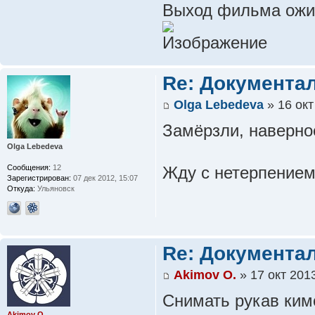
Выход фильма ожи
Re: Документ
Olga Lebedeva
» 16 окт
Замёрзли, наверно
Olga Lebedeva
Сообщения:
12
Жду с нетерпение
Зарегистрирован:
07 дек 2012, 15:07
Откуда:
Ульяновск
Re: Документ
Akimov O.
» 17 окт 2013
Снимать рукав кимо
Akimov O.