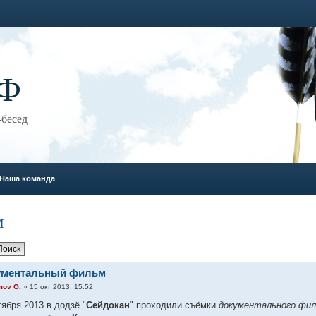
Ф
бесед
Наша команда
м
ументальный фильм
mov O.
» 15 окт 2013, 15:52
ября 2013 в додзё "
Сейдокан
" проходили съёмки
документального фи