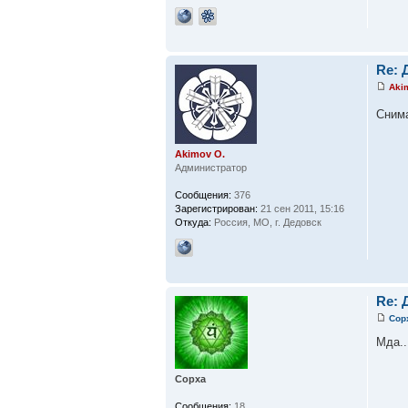
Re:
Aki
Снима
Akimov O.
Администратор
Сообщения:
376
Зарегистрирован:
21 сен 2011, 15:16
Откуда:
Россия, МО, г. Дедовск
Re:
Сор
Мда..
Сорха
Сообщения:
18