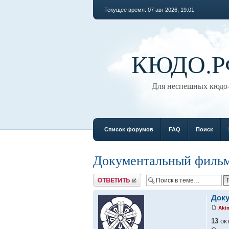
Текущее время: 07 авг 2026, 19:01
КЮДО.Р
Для неспешных кюдо-
Список форумов
FAQ
Поиск
Документальный филь
Ответить
Док
Aki
13
окт