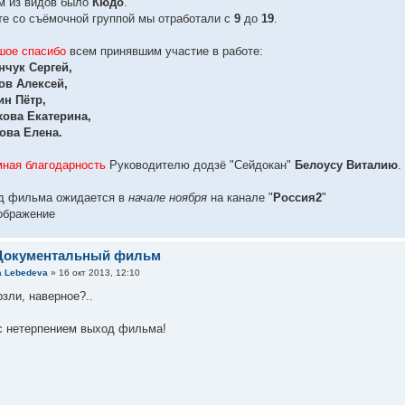
м из видов было
Кюдо
.
е со съёмочной группой мы отработали с
9
до
19
.
шое спасибо
всем принявшим участие в работе:
нчук Сергей,
ов Алексей,
ин Пётр,
хова Екатерина,
ова Елена.
ная благодарность
Руководителю додзё "Сейдокан"
Белоусу Виталию
.
д фильма ожидается в
начале ноября
на канале "
Россия2
"
 Документальный фильм
a Lebedeva
» 16 окт 2013, 12:10
зли, наверное?..
с нетерпением выход фильма!