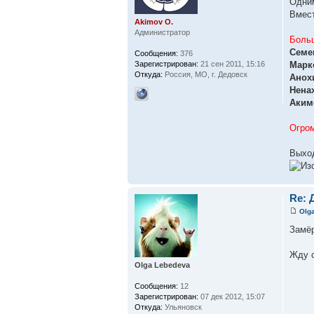
Одни
Вмест
Akimov O.
Администратор
Боль
Семе
Сообщения:
376
Марк
Зарегистрирован:
21 сен 2011, 15:16
Откуда:
Россия, МО, г. Дедовск
Анох
Нена
Аким
Огром
Выхо
Re:
Olg
Замёр
Жду 
Olga Lebedeva
Сообщения:
12
Зарегистрирован:
07 дек 2012, 15:07
Откуда:
Ульяновск