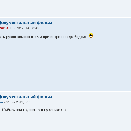
 Документальный фильм
mov O.
» 17 окт 2013, 08:38
ть рукав кимоно в +5 и при ветре всегда бодрит!
 Документальный фильм
ха
» 21 окт 2013, 00:17
. Съёмочная группа-то в пуховиках..)