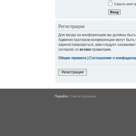
Скрыть моё пр
Регистрация
Для входа на конференцию вы должны быть 
Администратором конференции могут быть 
зарегистрироваться, вам следует ознакоми
согласие со
всеми
правилами.
Общие правила
|
Соглашение о конфиденц
Регистрация
Grandpashabet
Grandpashabet
Grandpashabet
Grandpashabet
Grandpashabet
grandpashabet
grandpashabet
marsbahis
grandpashabet
grandpashabet
grandpashabet
Grandpashabet
Grandpashabet
Grandpashabet
Grandpashabet
Grandpashabet
grandpashabet
grandpashabet
marsbahis
grandpashabet
grandpashabet
grandpashabet
Grandpashabet
Grandpashabet
Grandpashabet
Grandpashabet
Grandpashabet
grandpashabet
grandpashabet
marsbahis
grandpashabet
grandpashabet
grandpashabet
Grandpashabet
Grandpashabet
Grandpashabet
Grandpashabet
Grandpashabet
grandpashabet
grandpashabet
marsbahis
grandpashabet
grandpashabet
grandpashabet
Перейти:
Список форумов
giriş
güncel
login
giriş
güncel
giriş
güncel
login
giriş
güncel
giriş
güncel
login
giriş
güncel
giriş
güncel
login
giriş
güncel
giriş
giriş
giriş
giriş
giriş
giriş
giriş
giriş