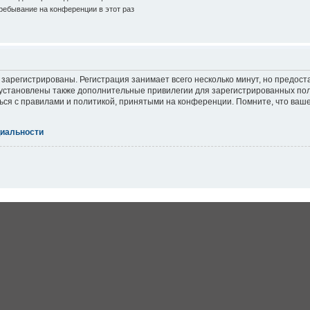
ебывание на конференции в этот раз
зарегистрированы. Регистрация занимает всего несколько минут, но предост
установлены также дополнительные привилегии для зарегистрированных по
ться с правилами и политикой, принятыми на конференции. Помните, что ваш
иальности