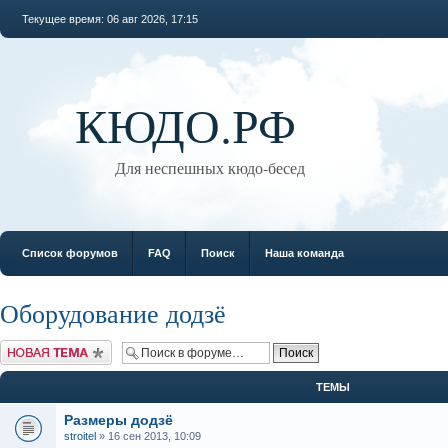
Текущее время: 06 авг 2026, 17:15
КЮДО.РФ
Для неспешных кюдо-бесед
Список форумов
FAQ
Поиск
Наша команда
Оборудование додзё
Новая тема
ТЕМЫ
Размеры додзё
stroitel
» 16 сен 2013, 10:09