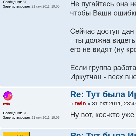
Не пугайтесь она н
Сообщения:
31
Зарегистрирован:
21 сен 2011, 19:05
чтобы Ваши ошибки
Сейчас доступ дан 
- ты должна видет
его не видят (ну кр
Если группа работ
Иркутчан - всех вн
Re: Тут была И
twin
» 31 окт 2011, 23:4
twin
Ну вот, кое-кто у
Сообщения:
31
Зарегистрирован:
21 сен 2011, 19:05
Re: Тут была И